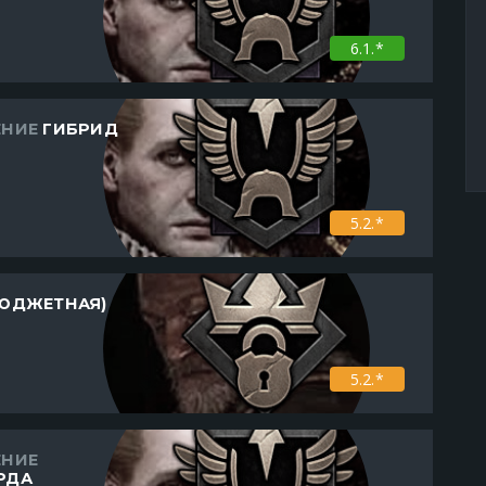
6.1.*
ЕНИЕ
ГИБРИД
5.2.*
ЮДЖЕТНАЯ)
5.2.*
ЕНИЕ
РДА