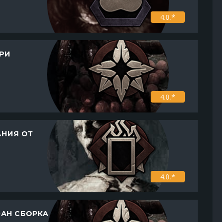
4.0.*
РИ
4.0.*
НИЯ ОТ
4.0.*
АН СБОРКА