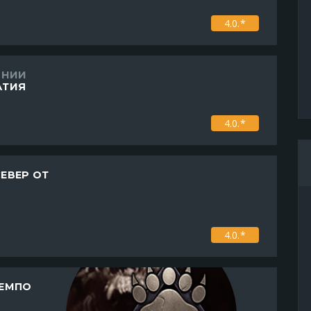
4.0.*
ОНИИ
АТИЯ
4.0.*
ЕВЕР ОТ
4.0.*
ЕМПО