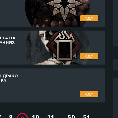
4.0.*
ЕТА НА
АНИЯХ
4.0.*
Ы
ДРАКО-
PKN
4.0.*
7
8
10
11
...
50
51