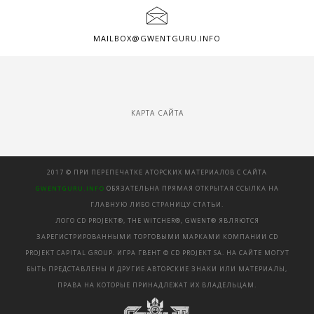
MAILBOX@GWENTGURU.INFO
КАРТА САЙТА
2017 © ПРИ ПЕРЕПЕЧАТКЕ АТОРСКИХ МАТЕРИАЛОВ С САЙТА
GWENTGURU.INFO
ОБЯЗАТЕЛЬНА ПРЯМАЯ ОТКРЫТАЯ ССЫЛКА НА
ГЛАВНУЮ ЛИБО СТРАНИЦУ СТАТЬИ.
ЛОГО CD PROJEKT®, THE WITCHER®, GWENT® ЯВЛЯЮТСЯ
ЗАРЕГИСТРИРОВАННЫМИ ТОРГОВЫМИ МАРКАМИ КОМПАНИИ CD
PROJEKT CAPITAL GROUP. ИГРА ГВЕНТ © CD PROJEKT SA. НА САЙТЕ МОГУТ
БЫТЬ ПРЕДСТАВЛЕНЫ И ДРУГИЕ АВТОРСКИЕ ЗНАКИ ИЛИ МАТЕРИАЛЫ,
ПРАВА НА КОТОРЫЕ ПРИНАДЛЕЖАТ ИХ ВЛАДЕЛЬЦАМ.