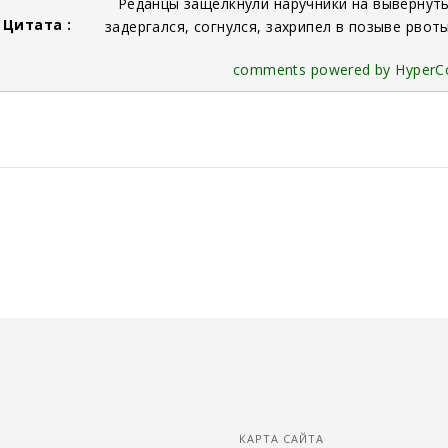
Реданцы защелкнули наручники на вывернутых
Цитата :
задергался, согнулся, захрипел в позыве рвоты
comments powered by Hyper
КАРТА САЙТА