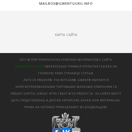
MAILBOX@GWENTGURU.INFO
КАРТА САЙТА
2017 © ПРИ ПЕРЕПЕЧАТКЕ АТОРСКИХ МАТЕРИАЛОВ С САЙТА
GWENTGURU.INFO
ОБЯЗАТЕЛЬНА ПРЯМАЯ ОТКРЫТАЯ ССЫЛКА НА
ГЛАВНУЮ ЛИБО СТРАНИЦУ СТАТЬИ.
ЛОГО CD PROJEKT®, THE WITCHER®, GWENT® ЯВЛЯЮТСЯ
ЗАРЕГИСТРИРОВАННЫМИ ТОРГОВЫМИ МАРКАМИ КОМПАНИИ CD
PROJEKT CAPITAL GROUP. ИГРА ГВЕНТ © CD PROJEKT SA. НА САЙТЕ МОГУТ
БЫТЬ ПРЕДСТАВЛЕНЫ И ДРУГИЕ АВТОРСКИЕ ЗНАКИ ИЛИ МАТЕРИАЛЫ,
ПРАВА НА КОТОРЫЕ ПРИНАДЛЕЖАТ ИХ ВЛАДЕЛЬЦАМ.